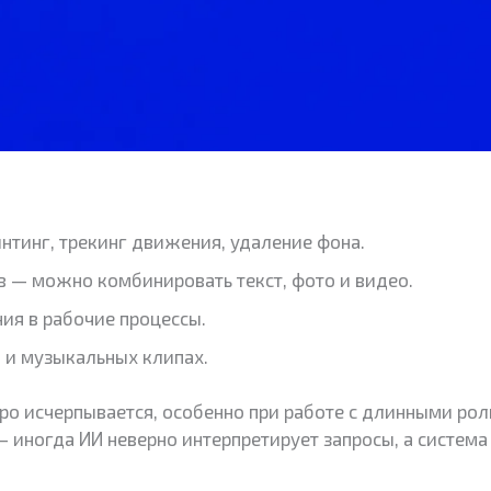
нтинг, трекинг движения, удаление фона.
 — можно комбинировать текст, фото и видео.
ния в рабочие процессы.
 и музыкальных клипах.
ро исчерпывается, особенно при работе с длинными ро
— иногда ИИ неверно интерпретирует запросы, а систе