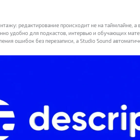
тажу: редактирование происходит не на таймлайне, а в
бенно удобно для подкастов, интервью и обучающих мат
ления ошибок без перезаписи, а Studio Sound автомати