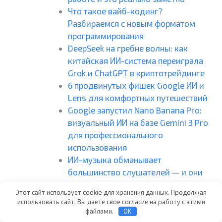
Что такое вайб-кодинг?
Разбираемся с новым форматом
программирования
DeepSeek на гребне волны: как
китайская ИИ-система переиграла
Grok и ChatGPT в криптотрейдинге
6 продвинутых фишек Google ИИ и
Lens для комфортных путешествий
Google запустил Nano Banana Pro:
визуальный ИИ на базе Gemini 3 Pro
для профессионального
использования
ИИ-музыка обманывает
большинство слушателей — и они
этим недовольны
Этот сайт использует cookie для хранения данных. Продолжая
ИИ и авторское право: как
использовать сайт, Вы даете свое согласие на работу с этими
нейросети заставляют переписывать
файлами.
OK
правила цифрового мира